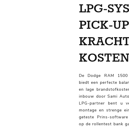
LPG-S
PICK-U
KRA
KOSTEN
De Dodge RAM 1500 m
biedt een perfecte balans
en lage brandstofkoste
inbouw door Sami Auto’
LPG-partner bent u v
montage en strenge ei
geteste Prins-software
op de rollentest bank 