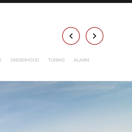
G
ONDERHOUD
TUNING
ALARM