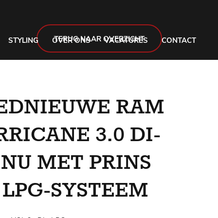
TERUG NAAR OVERZICHT
STYLING
OVER ONS
VACATURES
CONTACT
EDNIEUWE RAM
RRICANE 3.0 DI-
NU MET PRINS
I LPG-SYSTEEM