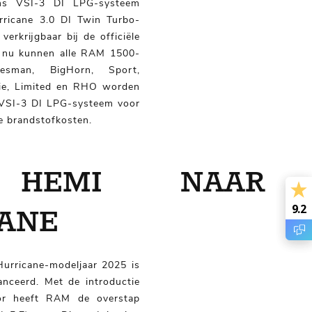
rins VSI-3 DI LPG-systeem
ricane 3.0 DI Twin Turbo-
erkrijgbaar bij de officiële
us nu kunnen alle RAM 1500-
esman, BigHorn, Sport,
mie, Limited en RHO worden
 VSI-3 DI LPG-systeem voor
re brandstofkosten.
HEMI NAAR
9.2
9.2
ANE
urricane-modeljaar 2025 is
anceerd. Met de introductie
or heeft RAM de overstap