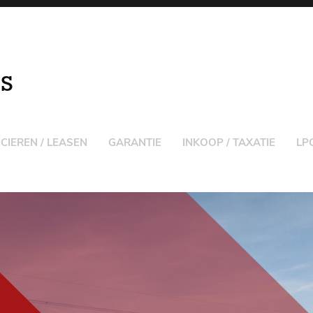
S
CIEREN / LEASEN
GARANTIE
INKOOP / TAXATIE
LP