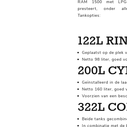
RAM 1500 met LPG-ins
presteert, onder al
Tankopties:
122L R
Geplaatst op de plek 
Netto 98 liter, goed vo
200L C
Geïnstalleerd in de la
Netto 160 liter, goed
Voorzien van een bes
322L C
Beide tanks gecombin
In combinatie met de 