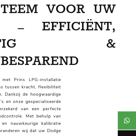
YSTEEM VOOR UW
P – EFFICIËNT,
CHTIG &
BESPAREND
et Prins LPG-installatie
 tussen kracht, flexibiliteit
n. Dankzij de hoogwaardige
s en onze gespecialiseerde
erzekerd van een perfecte
ndcontrole. Met behulp van
06 27 4
 en nauwkeurige kalibratie
garanderen wij dat uw Dodge