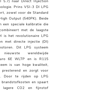
5.7) naar Direct Injection
nologie. Prins VSI-3 DI LPG
ert, zowel voor de Standard
High Output (540PK). Beide
n een speciale kalibratie die
 combineert met de laagste
I is het revolutionaire LPG
n met directe injectie (DI)
motoren. Dit LPG systeem
ieuwste wereldwijde
 Euro 6E WLTP en is R115
teem is van hoge kwaliteit,
g presterend en zorgt voor
ng. Door te rijden op LPG
 brandstofkosten en spaart
 lagere CO2 en fijnstof