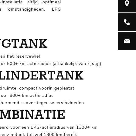
tallatie altijd optimaal
Rudolf D
le omstandigheden. LPG
0548 - 
INGTANK
info@sa
van het reservewiel
or 500+ km actieradius (afhankelijk van rijstijl)
YLINDERTANK
adruimte, compact voorin geplaatst
 voor 800+ km actieradius
chermende cover tegen weersinvloeden
OMBINATIE
eerd voor een LPG-actieradius van 1300+ km
benzinetank tot wel 1800 km bereik