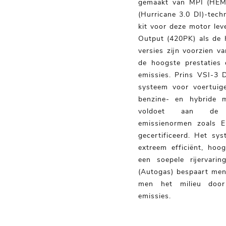
gemaakt van MPI (HEMI 
(Hurricane 3.0 DI)-tech
kit voor deze motor lev
Output (420PK) als de 
versies zijn voorzien va
de hoogste prestaties
emissies. Prins VSI-3 D
systeem voor voertuige
benzine- en hybride 
voldoet aan de n
emissienormen zoals
gecertificeerd. Het sys
extreem efficiënt, hoo
een soepele rijervari
(Autogas) bespaart men
men het milieu door
emissies.