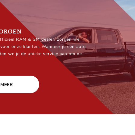
ZORGEN
officieel RAM & GM dealer, zorgen we
voor onze klanten. Wanneer je een auto
eden we je de unieke service aan om de
ar je gewenste locatie te brengen – waar
eel Nederland(uitgezonderd eilanden)!
 MEER