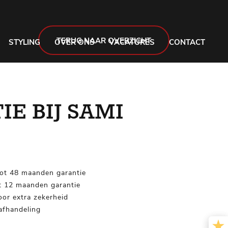
TERUG NAAR OVERZICHT
STYLING
OVER ONS
VACATURES
CONTACT
E BIJ SAMI
tot 48 maanden garantie
ot 12 maanden garantie
oor extra zekerheid
afhandeling