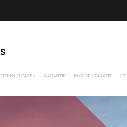
S
CIEREN / LEASEN
GARANTIE
INKOOP / TAXATIE
LP