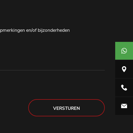
pmerkingen en/of bijzonderheden
06 27 4
Rudolf D
0548 - 
info@sa
VERSTUREN