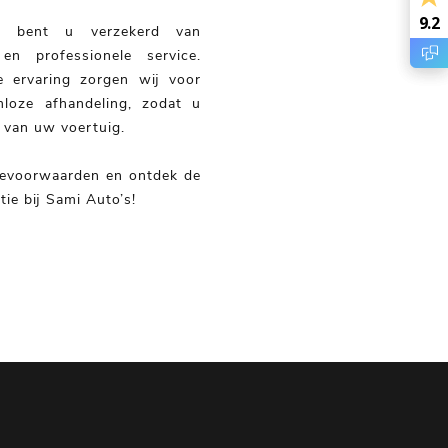
9.2
9.2
. bent u verzekerd van
en professionele service.
e ervaring zorgen wij voor
mloze afhandeling, zodat u
 van uw voertuig.
ievoorwaarden en ontdek de
ie bij Sami Auto’s!