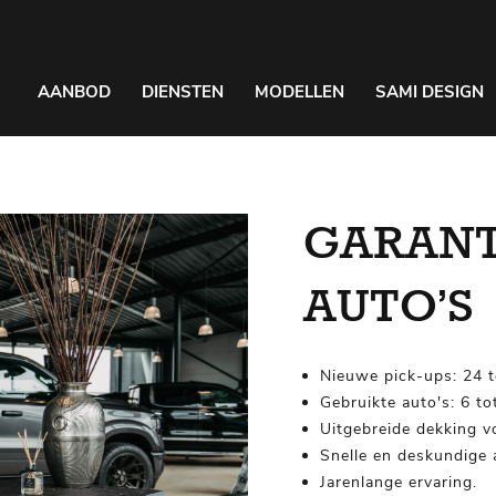
AANBOD
DIENSTEN
MODELLEN
SAMI DESIGN
GARANTI
AUTO’S
Nieuwe pick-ups: 24 
Gebruikte auto's: 6 t
Uitgebreide dekking v
Snelle en deskundige 
Jarenlange ervaring.