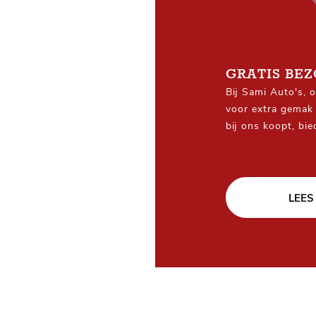
GRATIS BE
Bij Sami Auto's, 
voor extra gemak 
bij ons koopt, bi
Pick-Up gratis na
je ook woont in h
LEES