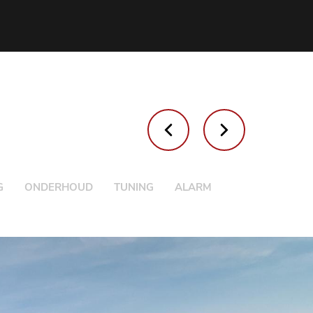
G
ONDERHOUD
TUNING
ALARM